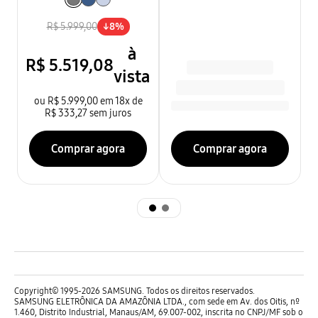
R$ 5.999,00
↓
8
%
à
R$
5
.
519
,
08
vista
ou
R$ 5.999,00
em
18
x de
R$ 333,27
sem
juros
Comprar agora
Comprar agora
Copyright© 1995-2026 SAMSUNG. Todos os direitos reservados.
SAMSUNG ELETRÔNICA DA AMAZÔNIA LTDA., com sede em Av. dos Oitis, nº
1.460, Distrito Industrial, Manaus/AM, 69.007-002, inscrita no CNPJ/MF sob o