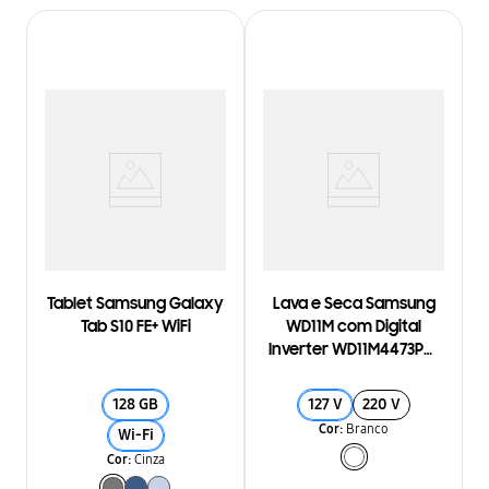
Tablet Samsung Galaxy
Lava e Seca Samsung
Tab S10 FE+ WiFi
WD11M com Digital
Inverter WD11M4473PW
Branca 11/7kg
128 GB
127 V
220 V
Cor
:
Branco
Wi-Fi
Cor
:
Cinza